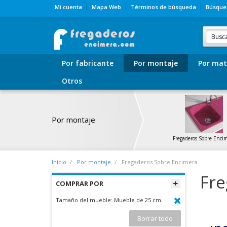
Mi cuenta
Mapa Web
Términos de búsqueda
Búsque
Por fabricante
Por montaje
Por mat
Otros
Por montaje
Fregaderos Sobre Enci
Inicio
Por montaje
Fregaderos Sobre Encimera
Fre
COMPRAR POR
Tamaño del mueble:
Mueble de 25 cm.
Borrar todo