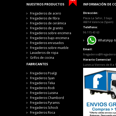
NUESTROS PRODUCTOS
INFORMACIÓN DE C
Dirección:
Fregaderos de acero
Fregaderos de fibra
Plaza La Safor, 3 bajo
46014 Valencia (Spain)
Fregaderos de cerámica
Teléfono:
Fregaderos de granito
96 115 43 63
Fregaderos sobre encimera
Fregaderos bajo encimera
WhatsApp 6
Fregaderos enrasados
Fregaderos sobre mueble
Email:
Lavaderos de ropa
fregaderos@fregadero
Grifos de cocina
Horario Comercial
FABRICANTES
Lunes a Viernes de 8 a 
Fregaderos Poalgi
Fregaderos Syan
Fregaderos Teka
Fregaderos Rodi
Fregaderos Luisina
Fregaderos Chambord
Fregaderos Pyramis
Fregaderos Schock
Fregaderos Roca