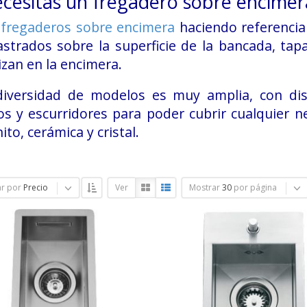
ecesitas un fregadero sobre encimer
s
fregaderos sobre encimera
haciendo referencia
astrados sobre la superficie de la bancada, ta
izan en la encimera.
diversidad de modelos es muy amplia, con dis
s y escurridores para poder cubrir cualquier ne
ito, cerámica y cristal.
r por
Precio
Ver
Mostrar
30
por página