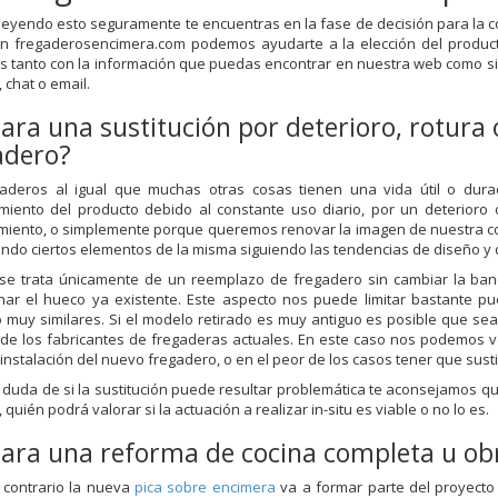
 leyendo esto seguramente te encuentras en la fase de decisión para la
 En fregaderosencimera.com podemos ayudarte a la elección del produ
s tanto con la información que puedas encontrar en nuestra web como si c
 chat o email.
para una sustitución por deterioro, rotura
adero?
gaderos al igual que muchas otras cosas tienen una vida útil o dur
miento del producto debido al constante uso diario, por un deterioro
iento, o simplemente porque queremos renovar la imagen de nuestra co
ndo ciertos elementos de la misma siguiendo las tendencias de diseño y
se trata únicamente de un reemplazo de fregadero sin cambiar la ba
har el hueco ya existente. Este aspecto nos puede limitar bastante 
o muy similares. Si el modelo retirado es muy antiguo es posible que s
de los fabricantes de fregaderas actuales. En este caso nos podemos ve
 instalación del nuevo fregadero, o en el peor de los casos tener que sust
s duda de si la sustitución puede resultar problemática te aconsejamos q
 quién podrá valorar si la actuación a realizar in-situ es viable o no lo es.
para una reforma de cocina completa u ob
l contrario la nueva
pica sobre encimera
va a formar parte del proyecto