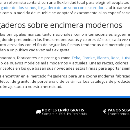
r o reformista contará con una flexibilidad total para elegir el lavaplat
egador de dos senos
,
fregadero de un seno con escurridor
…, al tratarse
a como la medida del mueble se adaptará exactamente a las especificaci
gaderos sobre encimera modernos
as principales marcas tanto nacionales como internacionales siguen 
, donde predominan las líneas redondeadas y colores clásicos, cada vez 
cto atrevidas con el fin de seguir las últimas tendencias del mercado
an a un público cada vez más exigente.
mporada, fabricantes de prestigio como
Teka
,
Franke
,
Blanco
,
Roca
,
Luis
lo de nuevos modelos más modernos y actuales. Lineas rectas, colores
onceptos en los que basan sus novedades estas firmas para aportar siemp
encontrar en el mercado fregaderos para una cocina moderna fabricados
intético, de granito, de porcelana o de cerámica. Los catálogos de prod
ción ajustada a nuestra necesidad.
PORTES ENVÍO GRATIS
PAGOS SEG
Compra > 199€. En Península
Transferencia,