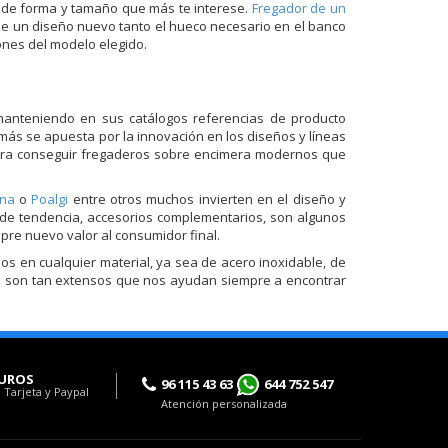
os de forma y tamaño que más te interese.
Fregador de un
 de un diseño nuevo tanto el hueco necesario en el banco
ones del modelo elegido.
manteniendo en sus catálogos referencias de producto
más se apuesta por la innovación en los diseños y líneas
 para conseguir fregaderos sobre encimera modernos que
ina
o
Poalgi
entre otros muchos invierten en el diseño y
 de tendencia, accesorios complementarios, son algunos
re nuevo valor al consumidor final.
 en cualquier material, ya sea de acero inoxidable, de
ucto son tan extensos que nos ayudan siempre a encontrar
UROS
96 115 43 63
644 752 547
 Tarjeta y Paypal
Atención personalizada