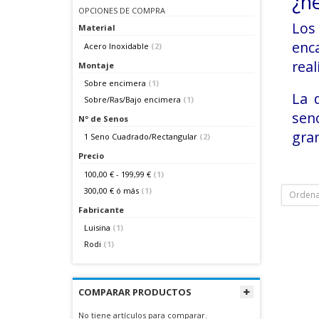
¿n
OPCIONES DE COMPRA
Lo
Material
enc
Acero Inoxidable
(2)
real
Montaje
Sobre encimera
(1)
La 
Sobre/Ras/Bajo encimera
(1)
seno
Nº de Senos
gran
1 Seno Cuadrado/Rectangular
(2)
Precio
100,00 €
-
199,99 €
(1)
300,00 €
ó más
(1)
Ordena
Fabricante
Luisina
(1)
Rodi
(1)
COMPARAR PRODUCTOS
No tiene artículos para comparar.