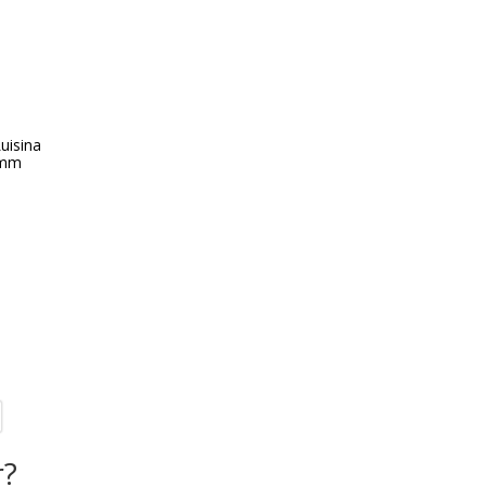
uisina
 mm
r?