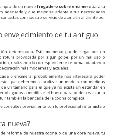
 compra de un nuevo
fregadero sobre encimera
para tu
cto adecuado y que mejor se adapte a tus necesidades
ontactas con nuestro servicio de atención al cliente por
 o envejecimiento de tu antiguo
ación determinada. Este momento puede llegar por un
 o rotura provocada por algún golpe, por un mal uso o
cina, realizando la correspondiente reforma adaptando
 decoración más modernas y actuales.
ncada o encimera, probablemente nos interesará poder
puesto que deberemos localizar un modelo con medidas
ea de un tamaño para el que ya no exista un estándar en
r obligados a modificar el hueco para poder realizar la
ituir también la bancada de la cocina completa.
ue consultes previamente con tu profesional reformista o
ra nueva?
 de reforma de nuestra cocina o de una obra nueva, tu