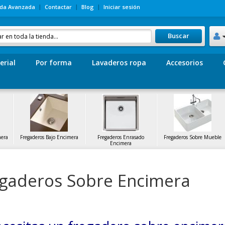
da Avanzada
Contactar
Blog
Iniciar sesión
Buscar
erial
Por forma
Lavaderos ropa
Accesorios
mera
Fregaderos Bajo Encimera
Fregaderos Enrasado
Fregaderos Sobre Mueble
Encimera
gaderos Sobre Encimera