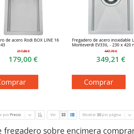
ro de acero Rodi BOX LINE 16
Fregadero de acero inoxidable L
x43
Monteverdi EV33IL - 230 x 420
217,80 €
447,70 €
179,00 €
349,21 €
Comprar
Comprar
r por
Precio
Ver
Mostrar
30
por página
e fregadero sobre encimera compra