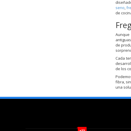
diseñado
seno
,
fr
de cocin
Fre
Aunque l
antiguas
de produ
sorprend
Cada te
desarrol
de los c
Podemos 
fibra, s
una solu
e23