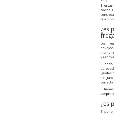
Si estás
cocina.
concreta
teléfono,
¿es 
freg
Los fre
envejeci
mantenim
y renova
Cuando 
aprovec
iguales 
ninguno 
correcta
Si tiene
lampista,
¿es 
Si por e