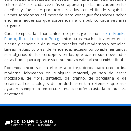
colores clásicos, cada vez más se apuesta por la innovación en los
diseños y líneas de producto atrevidas con el fin de seguir las
últimas tendencias del mercado para conseguir fregaderos sobre
encimera modernos que sorprendan a un público cada vez más
exigente.
Cada temporada, fabricantes de prestigio como
Teka
,
Franke
,
Blanco
,
Roca
,
Luisina
o
Poalgi
entre otros muchos invierten en el
diseño y desarrollo de nuevos modelos más modernos y actuales.
Lineas rectas, colores de tendencia, accesorios complementarios,
son algunos de los conceptos en los que basan sus novedades
estas firmas para aportar siempre nuevo valor al consumidor final.
Podemos encontrar en el mercado fregaderos para una cocina
moderna fabricados en cualquier material, ya sea de acero
inoxidable, de fibra, sintético, de granito, de porcelana o de
cerámica. Los catálogos de producto son tan extensos que nos
ayudan siempre a encontrar una solución ajustada a nuestra
necesidad.
PORTES ENVÍO GRATIS
Compra > 199€. En Península