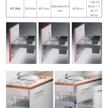
1 de 29
468/462x410
litros + 1
PS 504
500 mm
491 mm
40 litros
mm
de 11
litros