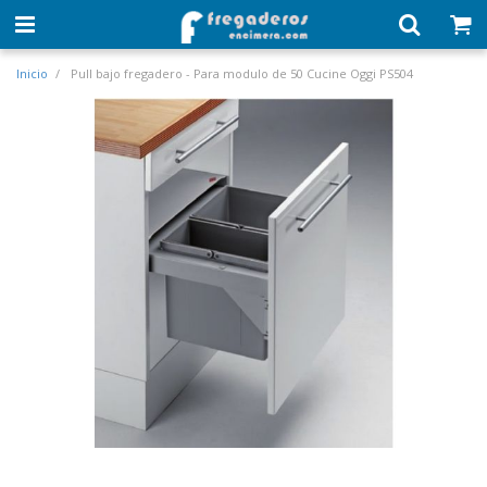
Inicio
Pull bajo fregadero - Para modulo de 50 Cucine Oggi PS504