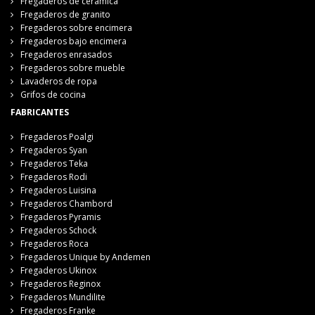
Fregaderos de cerámica
Fregaderos de granito
Fregaderos sobre encimera
Fregaderos bajo encimera
Fregaderos enrasados
Fregaderos sobre mueble
Lavaderos de ropa
Grifos de cocina
FABRICANTES
Fregaderos Poalgi
Fregaderos Syan
Fregaderos Teka
Fregaderos Rodi
Fregaderos Luisina
Fregaderos Chambord
Fregaderos Pyramis
Fregaderos Schock
Fregaderos Roca
Fregaderos Unique by Andemen
Fregaderos Ukinox
Fregaderos Reginox
Fregaderos Mundilite
Fregaderos Franke