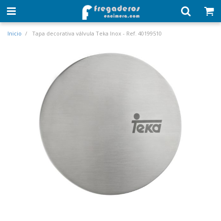
Inicio
Tapa decorativa válvula Teka Inox - Ref. 40199510