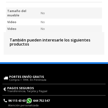
Tamaño del
No
mueble
Video
No
Video
No
También pueden interesarle los siguientes
productos
PORTES ENVÍO GRATIS
Compra > 199€. En Península
PAGOS SEGUROS
Transferencia, Tarjeta y Paypal
96 115 43 63
644 752 547
Atención personalizada