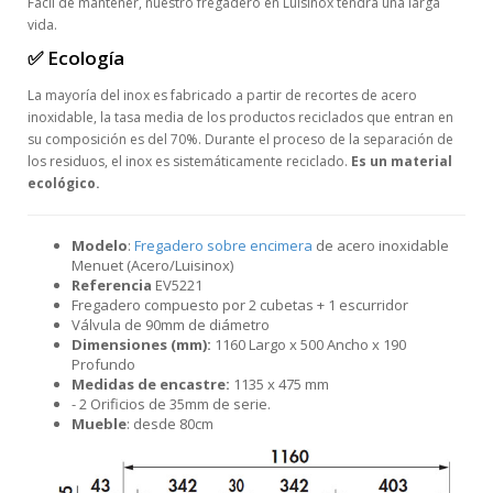
Fácil de mantener, nuestro fregadero en Luisinox tendrá una larga
vida.
✅ Ecología
La mayoría del inox es fabricado a partir de recortes de acero
inoxidable, la tasa media de los productos reciclados que entran en
su composición es del 70%. Durante el proceso de la separación de
los residuos, el inox es sistemáticamente reciclado.
Es un material
ecológico.
Modelo
:
Fregadero sobre encimera
de acero inoxidable
Menuet (Acero/Luisinox)
Referencia
EV5221
Fregadero compuesto por 2 cubetas + 1 escurridor
Válvula de 90mm de diámetro
Dimensiones (mm):
1160 Largo x 500 Ancho x 190
Profundo
Medidas de encastre:
1135 x 475 mm
- 2 Orificios de 35mm de serie.
Mueble
: desde 80cm