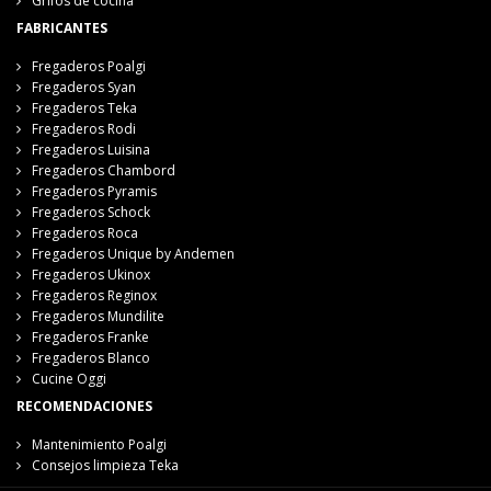
Grifos de cocina
FABRICANTES
Fregaderos Poalgi
Fregaderos Syan
Fregaderos Teka
Fregaderos Rodi
Fregaderos Luisina
Fregaderos Chambord
Fregaderos Pyramis
Fregaderos Schock
Fregaderos Roca
Fregaderos Unique by Andemen
Fregaderos Ukinox
Fregaderos Reginox
Fregaderos Mundilite
Fregaderos Franke
Fregaderos Blanco
Cucine Oggi
RECOMENDACIONES
Mantenimiento Poalgi
Consejos limpieza Teka