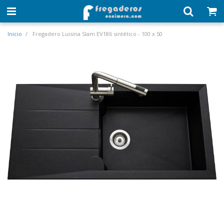
Inicio
Fregadero Luisina Slam EV186 sintético - 100 x 50