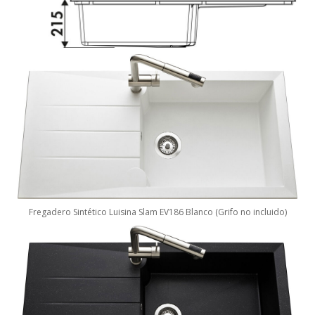
Fregadero Sintético Luisina Slam EV186 Blanco (Grifo no incluido)