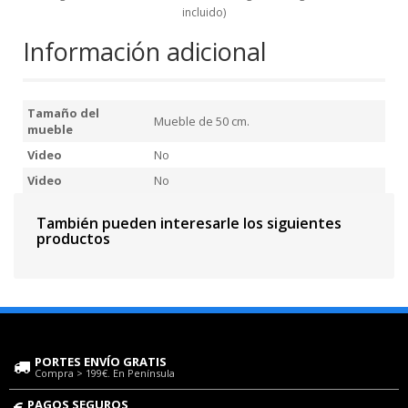
incluido)
Información adicional
Tamaño del
Mueble de 50 cm.
mueble
Video
No
Video
No
También pueden interesarle los siguientes
productos
PORTES ENVÍO GRATIS
Compra > 199€. En Península
PAGOS SEGUROS