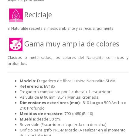
Reciclaje
El Naturalite respeta el medioambiente y se recicla fácilmente.
Gama muy amplia de colores
Clásicos o metalizados, los colores del Naturalite son ricos y
profundos.
Modelo
: Fregadero de fibra Luisina Naturalite SLAM
R
eferencia:
EV185
Fregadero compuesto por 1 cubeta + 1 escurridor
Válvula de Ø 90 mm (3,5"). Manual cromada.
Dimensiones exteriores (mm):
810 Largo x 500 Ancho x
210 Profundo
Medidas de encastre:
790 x 480 (R=10)
Mueble
: desde 50 cm.
Reversible (Escurridor a izquierda o a derecha)
Orificio para grifo PRE-Marcado (A realizar en el momento
de la instalación)