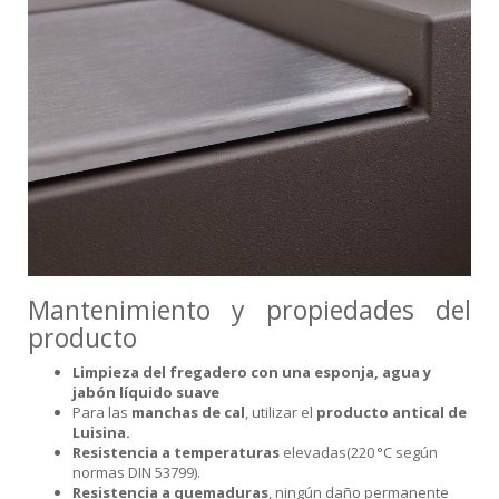
Mantenimiento y propiedades del
producto
Limpieza del fregadero con una esponja, agua y
jabón líquido suave
Para las
manchas de cal
, utilizar el
producto antical de
Luisina.
Resistencia a temperaturas
elevadas(220 °C según
normas DIN 53799).
Resistencia a quemaduras
, ningún daño permanente