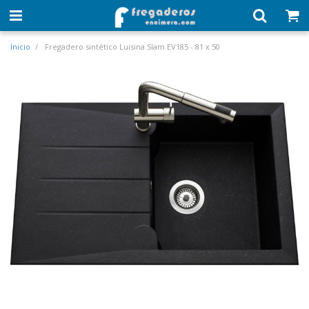
Inicio
Fregadero sintético Luisina Slam EV185 - 81 x 50