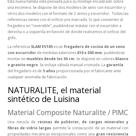
Esta nueva familia está pensada para su montaje encastrado sobre
una encimera. Se dispone de dos modelos de seno con escurridor y
otros dos modelos con el formato de 2 senos y escurridor. Todas las
referencias vienen con el orificio pre marcado, lo que convierten al
fregadero en "reversible", pudiéndose instalar con el escurridor a
derecha o a izquierda en función de donde realicemos el orificio del
grifo.
La referencia
SLAM EV185
es un
fregadero de cocina de un seno
con escurridor
de medidas exteriores
810 x 500 mm
. pudiéndose
montar en
muebles desde los 50 cm
. Se dispone en colores
blanco
o granito negro
. Se incluye válvula manual cromada. La
garantía
del fregadero es de
5 años
proporcionada por el fabricante ante
cualquier anomalía de fabricación.
NATURALITE, el material
sintético de Luisina
Material Composite Naturalite / PIMC
Una mezcla de
resinas de poliéster, de cargas minerales y
fibras de vidrio largas
permite la consecución de un material con
propiedades mecánicas excepcionales como una
gran resistencia