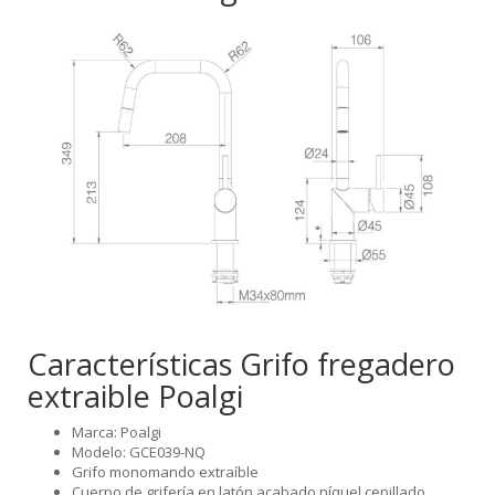
Características Grifo fregadero
extraible Poalgi
Marca: Poalgi
Modelo: GCE039-NQ
Grifo monomando extraíble
Cuerpo de grifería en latón acabado níquel cepillado