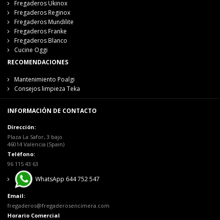
Fregaderos Ukinox
Fregaderos Reginox
Fregaderos Mundilite
Fregaderos Franke
Fregaderos Blanco
Cucine Oggi
RECOMENDACIONES
Mantenimiento Poalgi
Consejos limpieza Teka
INFORMACIÓN DE CONTACTO
Dirección:
Plaza La Safor, 3 bajo
46014 Valencia (Spain)
Teléfono:
96 115 43 63
WhatsApp 644 752 547
Email:
fregaderos@fregaderosencimera.com
Horario Comercial