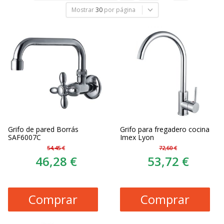
Mostrar
30
por página
Grifo de pared Borrás
Grifo para fregadero cocina
SAF6007C
Imex Lyon
54,45 €
72,60 €
46,28 €
53,72 €
Comprar
Comprar