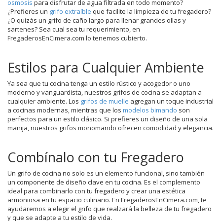
osmosis
para disfrutar de agua filtrada en todo momento?
¿Prefieres un
grifo extraíble
que facilite la limpieza de tu fregadero?
¿O quizás un grifo de caño largo para llenar grandes ollas y
sartenes? Sea cual sea tu requerimiento, en
FregaderosEnCimera.com lo tenemos cubierto.
Estilos para Cualquier Ambiente
Ya sea que tu cocina tenga un estilo rústico y acogedor o uno
moderno y vanguardista, nuestros grifos de cocina se adaptan a
cualquier ambiente. Los
grifos de muelle
agregan un toque industrial
a cocinas modernas, mientras que los
modelos bimando
son
perfectos para un estilo clásico. Si prefieres un diseño de una sola
manija, nuestros grifos monomando ofrecen comodidad y elegancia.
Combínalo con tu Fregadero
Un grifo de cocina no solo es un elemento funcional, sino también
un componente de diseño clave en tu cocina. Es el complemento
ideal para combinarlo con tu fregadero y crear una estética
armoniosa en tu espacio culinario. En FregaderosEnCimera.com, te
ayudaremos a elegir el grifo que realzará la belleza de tu fregadero
y que se adapte a tu estilo de vida.