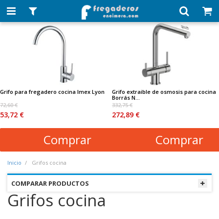
Grifo para fregadero cocina Imex Lyon
Grifo extraible de osmosis para cocina
Borrás N...
72,60 €
332,75 €
53,72 €
272,89 €
Comprar
Comprar
Inicio
Grifos cocina
COMPARAR PRODUCTOS
Grifos cocina