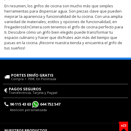
En resumen, los grifos de cocina son mucho más que simples
herramientas para dispensar agua. Son piezas clave que pueden
mejorar la apariencia y funcionalidad de tu cocina. Con una amplia
variedad de materiales, estilos y opciones de funcionalidad, en
FregaderosEnCimera.com tenemos el grifo de cocina perfecto para
ti. Descubre cómo un grifo bien elegido puede transformar tu
espacio culinario y hacer que disfrutes aún más del tiempo que
pasas en la cocina. ¡Recorre nuestra tienda y encuentra el grifo de
tus sueños!
PORTES ENVÍO GRATIS
Compra > 199€. En Península
PAGOS SEGUROS
Transferencia, Tarjeta y Paypal
96 115 43 63
644 752 547
Atención personalizada
e23
NUESTROS PRODUCTOS