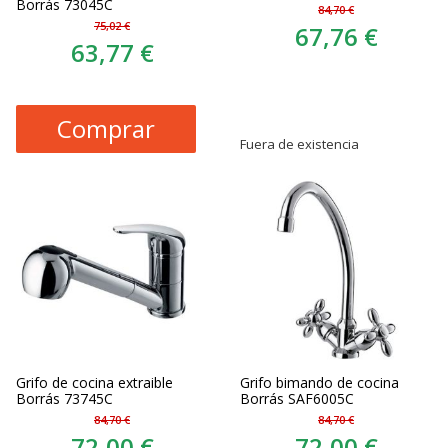
Borrás 73045C
84,70 €
75,02 €
67,76 €
63,77 €
Comprar
Fuera de existencia
Grifo de cocina extraible
Grifo bimando de cocina
Borrás 73745C
Borrás SAF6005C
84,70 €
84,70 €
72,00 €
72,00 €