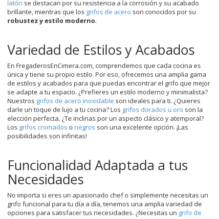
latón
se destacan por su resistencia a la corrosión y su acabado
brillante, mientras que los
grifos de acero
son conocidos por su
robustez y estilo moderno
.
Variedad de Estilos y Acabados
En FregaderosEnCimera.com, comprendemos que cada cocina es
única y tiene su propio estilo. Por eso, ofrecemos una amplia gama
de estilos y acabados para que puedas encontrar el grifo que mejor
se adapte a tu espacio. ¿Prefieres un estilo moderno y minimalista?
Nuestros
grifos de acero inoxidable
son ideales para ti. ¿Quieres
darle un toque de lujo a tu cocina? Los
grifos dorados u oro
son la
elección perfecta. ¿Te inclinas por un aspecto clásico y atemporal?
Los
grifos cromados
o
negros
son una excelente opción. ¡Las
posibilidades son infinitas!
Funcionalidad Adaptada a tus
Necesidades
No importa si eres un apasionado chef o simplemente necesitas un
grifo funcional para tu día a día, tenemos una amplia variedad de
opciones para satisfacer tus necesidades. ¿Necesitas un
grifo de