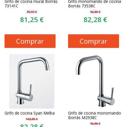
Grifo de cocina mural Borrás
Grifo monomando de cocina
73141C
Borrás 73538C
95,59 €
96,80 €
81,25 €
82,28 €
Comprar
Comprar
Grifo de cocina Syan Melba
Grifo de cocina monomando
Borrás M2938C
102,85 €
96,80 €
82,28 €