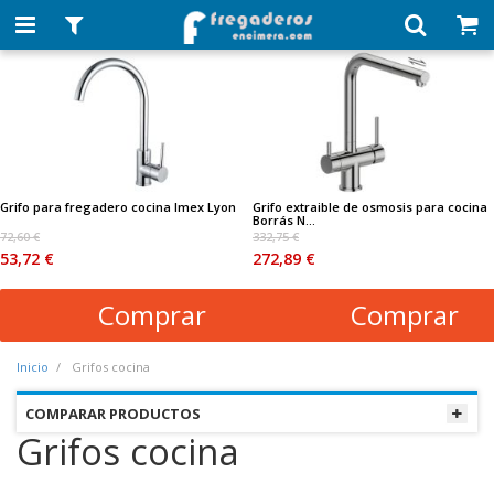
Grifo para fregadero cocina Imex Lyon
Grifo extraible de osmosis para cocina
Borrás N...
72,60 €
332,75 €
53,72 €
272,89 €
Comprar
Comprar
Inicio
Grifos cocina
COMPARAR PRODUCTOS
Grifos cocina