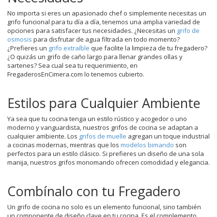
No importa si eres un apasionado chef o simplemente necesitas un
grifo funcional para tu día a día, tenemos una amplia variedad de
opciones para satisfacer tus necesidades. ¿Necesitas un
grifo de
osmosis
para disfrutar de agua filtrada en todo momento?
¿Prefieres un
grifo extraíble
que facilite la limpieza de tu fregadero?
¿O quizás un grifo de caño largo para llenar grandes ollas y
sartenes? Sea cual sea tu requerimiento, en
FregaderosEnCimera.com lo tenemos cubierto.
Estilos para Cualquier Ambiente
Ya sea que tu cocina tenga un estilo rústico y acogedor o uno
moderno y vanguardista, nuestros grifos de cocina se adaptan a
cualquier ambiente. Los
grifos de muelle
agregan un toque industrial
a cocinas modernas, mientras que los
modelos bimando
son
perfectos para un estilo clásico. Si prefieres un diseño de una sola
manija, nuestros grifos monomando ofrecen comodidad y elegancia.
Combínalo con tu Fregadero
Un grifo de cocina no solo es un elemento funcional, sino también
un componente de diseño clave en tu cocina. Es el complemento