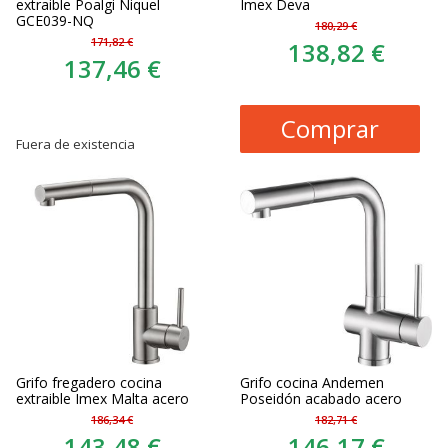
extraible Poalgi Niquel
Imex Deva
GCE039-NQ
180,29 €
171,82 €
138,82 €
137,46 €
Comprar
Fuera de existencia
Grifo fregadero cocina
Grifo cocina Andemen
extraible Imex Malta acero
Poseidón acabado acero
186,34 €
182,71 €
143,48 €
146,17 €