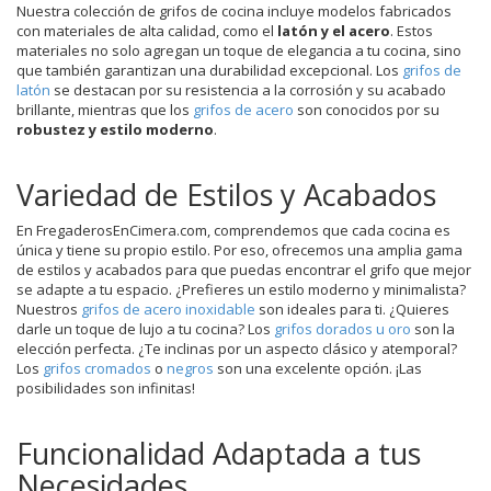
Nuestra colección de grifos de cocina incluye modelos fabricados
con materiales de alta calidad, como el
latón y el acero
. Estos
materiales no solo agregan un toque de elegancia a tu cocina, sino
que también garantizan una durabilidad excepcional. Los
grifos de
latón
se destacan por su resistencia a la corrosión y su acabado
brillante, mientras que los
grifos de acero
son conocidos por su
robustez y estilo moderno
.
Variedad de Estilos y Acabados
En FregaderosEnCimera.com, comprendemos que cada cocina es
única y tiene su propio estilo. Por eso, ofrecemos una amplia gama
de estilos y acabados para que puedas encontrar el grifo que mejor
se adapte a tu espacio. ¿Prefieres un estilo moderno y minimalista?
Nuestros
grifos de acero inoxidable
son ideales para ti. ¿Quieres
darle un toque de lujo a tu cocina? Los
grifos dorados u oro
son la
elección perfecta. ¿Te inclinas por un aspecto clásico y atemporal?
Los
grifos cromados
o
negros
son una excelente opción. ¡Las
posibilidades son infinitas!
Funcionalidad Adaptada a tus
Necesidades