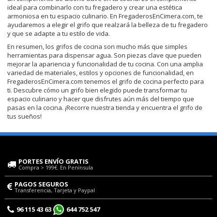
ideal para combinarlo con tu fregadero y crear una estética
armoniosa en tu espacio culinario. En FregaderosEnCimera.com, te
ayudaremos a elegir el grifo que realzará la belleza de tu fregadero
y que se adapte a tu estilo de vida.
En resumen, los grifos de cocina son mucho más que simples
herramientas para dispensar agua. Son piezas clave que pueden
mejorar la apariencia y funcionalidad de tu cocina. Con una amplia
variedad de materiales, estilos y opciones de funcionalidad, en
FregaderosEnCimera.com tenemos el grifo de cocina perfecto para
ti. Descubre cómo un grifo bien elegido puede transformar tu
espacio culinario y hacer que disfrutes aún más del tiempo que
pasas en la cocina. ¡Recorre nuestra tienda y encuentra el grifo de
tus sueños!
PORTES ENVÍO GRATIS
Compra > 199€. En Península
PAGOS SEGUROS
Transferencia, Tarjeta y Paypal
96 115 43 63
644 752 547