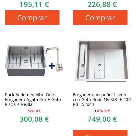
195,11 €
226,88 €
Comprar
Comprar
Pack Andemen All in One
Fregadero pequeño 1 seno
Fregadero Agata Pro + Grifo
con Grifo Rodi INVISIBLE 40R
Piscis + Rejilla
R0 - 52x44
375,10 €
1.076,90 €
300,08 €
749,00 €