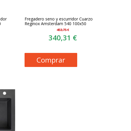
idor
Fregadero seno y escurridor Cuarzo
0
Reginox Amsterdam 540 100x50
453,75 €
340,31 €
Comprar