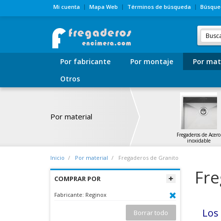
Mi cuenta
Mapa Web
Términos de búsqueda
Búsque
Por fabricante
Por montaje
Por mat
Otros
Por material
Fregaderos de Acero
inoxidable
Inicio
Por material
Fregaderos de Granito
Fre
COMPRAR POR
Fabricante:
Reginox
Lo
Borrar todo