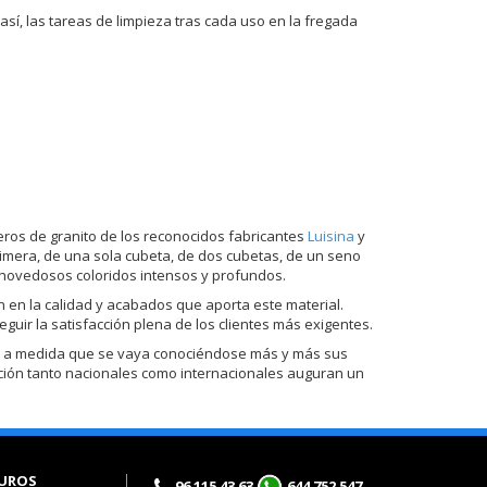
 así, las tareas de limpieza tras cada uso en la fregada
eros de granito de los reconocidos fabricantes
Luisina
y
mera, de una sola cubeta, de dos cubetas, de un seno
 novedosos coloridos intensos y profundos.
n en la calidad y acabados que aporta este material.
uir la satisfacción plena de los clientes más exigentes.
o a medida que se vaya conociéndose más y más sus
ción tanto nacionales como internacionales auguran un
UROS
96 115 43 63
644 752 547