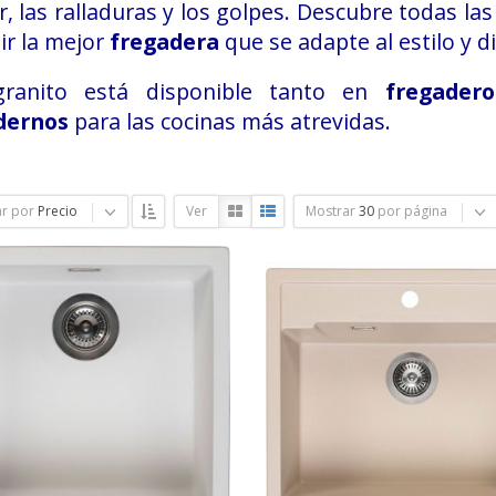
r, las ralladuras y los golpes. Descubre todas l
ir la mejor
fregadera
que se adapte al estilo y d
granito está disponible tanto en
fregadero
ernos
para las cocinas más atrevidas.
r por
Precio
Ver
Mostrar
30
por página