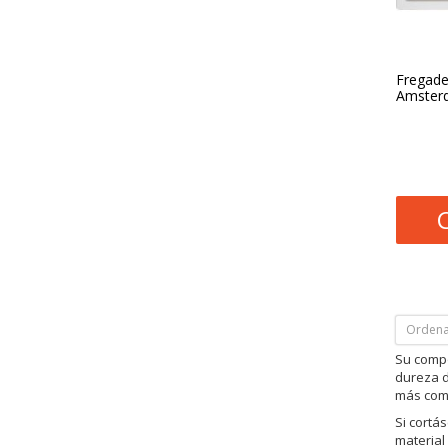
Fregade
Amster
Ordena
Su compo
dureza d
más comu
Si cort
material