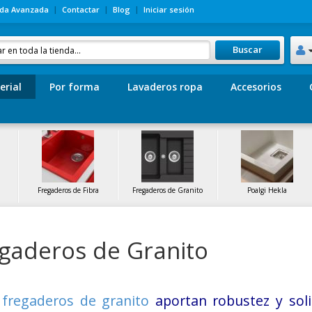
da Avanzada
Contactar
Blog
Iniciar sesión
Buscar
erial
Por forma
Lavaderos ropa
Accesorios
Fregaderos de Fibra
Fregaderos de Granito
Poalgi Hekla
gaderos de Granito
s
fregaderos de granito
aportan robustez y solid