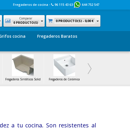
Fregaderos de cocina -
96 115 43 63
644 752 547
Comparar
0 PRODUCTO(S) -
0,00 €
0 PRODUCTO(S)
Grifos cocina
Fregaderos Baratos
Fregaderos Sintéticos Solid
Fregaderos de Cerámica
Fregaderos de Cristal
ez a tu cocina. Son resistentes al