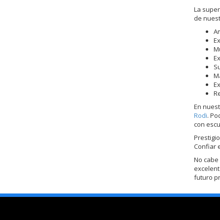
La super
de nuestr
Am
Ex
Mu
Ex
Su
Ma
Ex
Re
En nuest
Rodi
. Po
con escu
Prestigi
Confiar 
No cabe 
excelent
futuro p