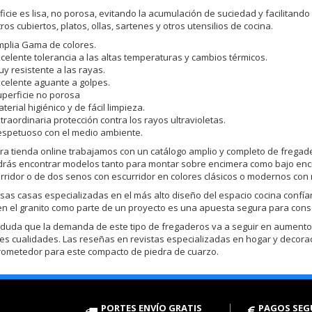
ficie es lisa, no porosa, evitando la acumulación de suciedad y facilitando
os cubiertos, platos, ollas, sartenes y otros utensilios de cocina.
plia Gama de colores.
celente tolerancia a las altas temperaturas y cambios térmicos.
y resistente a las rayas.
celente aguante a golpes.
perficie no porosa
terial higiénico y de fácil limpieza.
traordinaria protección contra los rayos ultravioletas.
spetuoso con el medio ambiente.
ra tienda online trabajamos con un catálogo amplio y completo de fregad
drás encontrar modelos tanto para montar sobre encimera como bajo enci
rridor o de dos senos con escurridor en colores clásicos o modernos con
osas casas especializadas en el más alto diseño del espacio cocina confía
en el granito como parte de un proyecto es una apuesta segura para conseg
duda que la demanda de este tipo de fregaderos va a seguir en aument
es cualidades. Las reseñas en revistas especializadas en hogar y decora
rometedor para este compacto de piedra de cuarzo.
PORTES ENVÍO GRATIS
PAGOS SEG