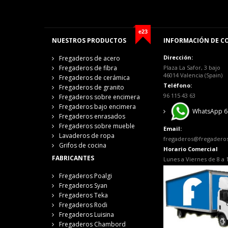
e23
NUESTROS PRODUCTOS
INFORMACIÓN DE C
Dirección:
Fregaderos de acero
Fregaderos de fibra
Plaza La Safor, 3 bajo
46014 Valencia (Spain)
Fregaderos de cerámica
Teléfono:
Fregaderos de granito
96 115 43 63
Fregaderos sobre encimera
Fregaderos bajo encimera
WhatsApp 6
Fregaderos enrasados
Fregaderos sobre mueble
Email:
Lavaderos de ropa
fregaderos@fregadero
Grifos de cocina
Horario Comercial
FABRICANTES
Lunes a Viernes de 8 a 
Fregaderos Poalgi
Fregaderos Syan
Fregaderos Teka
Fregaderos Rodi
Fregaderos Luisina
Fregaderos Chambord