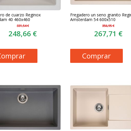
ro de cuarzo Reginox
Fregadero un seno granito Reg
dam 40 460x460
Amsterdam 54 600x510
331,54 €
356,95 €
248,66 €
267,71 €
Comprar
Comprar