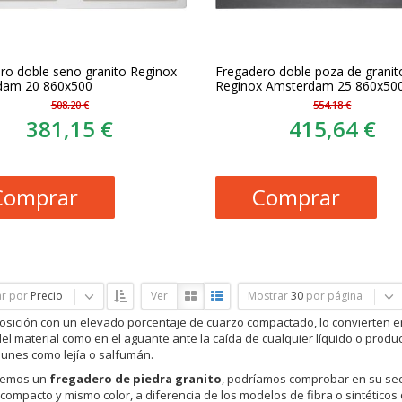
ro doble seno granito Reginox
Fregadero doble poza de granit
dam 20 860x500
Reginox Amsterdam 25 860x50
508,20 €
554,18 €
381,15 €
415,64 €
Comprar
Comprar
r por
Precio
Ver
Mostrar
30
por página
sición con un elevado porcentaje de cuarzo compactado, lo convierten en 
el material como en el aguante ante la caída de cualquier líquido o produc
nes como lejía o salfumán.
ásemos un
fregadero de piedra granito
, podríamos comprobar en su sec
 compacto y mismo color, a diferencia de los modelos de fibra o sintéticos