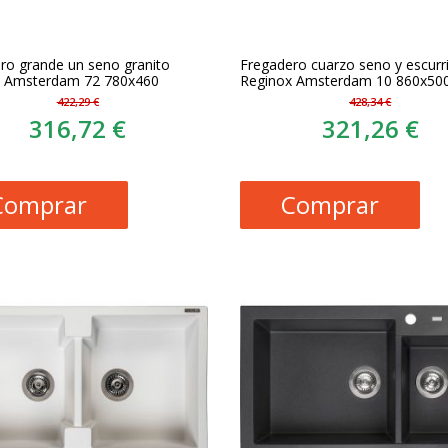
ro grande un seno granito
Fregadero cuarzo seno y escurr
x Amsterdam 72 780x460
Reginox Amsterdam 10 860x50
422,29 €
428,34 €
316,72 €
321,26 €
Comprar
Comprar