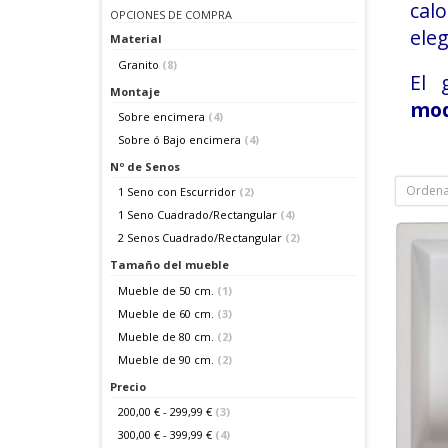
calo
OPCIONES DE COMPRA
eleg
Material
Granito
(8)
El 
Montaje
mod
Sobre encimera
(4)
Sobre ó Bajo encimera
(4)
Nº de Senos
Ordena
1 Seno con Escurridor
(2)
1 Seno Cuadrado/Rectangular
(4)
2 Senos Cuadrado/Rectangular
(2)
Tamaño del mueble
Mueble de 50 cm.
(1)
Mueble de 60 cm.
(3)
Mueble de 80 cm.
(2)
Mueble de 90 cm.
(2)
Precio
200,00 €
-
299,99 €
(3)
300,00 €
-
399,99 €
(4)