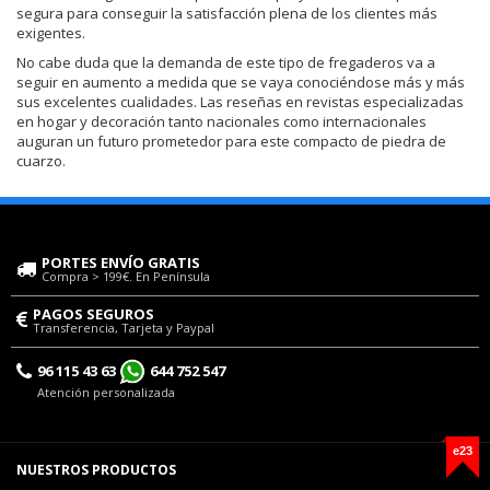
segura para conseguir la satisfacción plena de los clientes más
exigentes.
No cabe duda que la demanda de este tipo de fregaderos va a
seguir en aumento a medida que se vaya conociéndose más y más
sus excelentes cualidades. Las reseñas en revistas especializadas
en hogar y decoración tanto nacionales como internacionales
auguran un futuro prometedor para este compacto de piedra de
cuarzo.
PORTES ENVÍO GRATIS
Compra > 199€. En Península
PAGOS SEGUROS
Transferencia, Tarjeta y Paypal
96 115 43 63
644 752 547
Atención personalizada
e23
NUESTROS PRODUCTOS