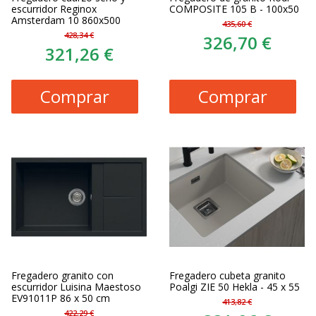
escurridor Reginox
COMPOSITE 105 B - 100x50
Amsterdam 10 860x500
435,60 €
428,34 €
326,70 €
321,26 €
Comprar
Comprar
Fregadero granito con
Fregadero cubeta granito
escurridor Luisina Maestoso
Poalgi ZIE 50 Hekla - 45 x 55
EV91011P 86 x 50 cm
413,82 €
422,29 €