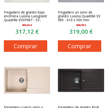
Fregadero de granito bajo
Fregadero un seno de
encimera Luisina Luisigranit
granito Luisina Quadrille EV
Quadrille EVSP987 - 53...
985 - 610 x 500 mm
406,56 €
408,98 €
317,12 €
319,00 €
Comprar
Comprar
Fregadero cuarzo seno y
Fregadero de granito Rodi