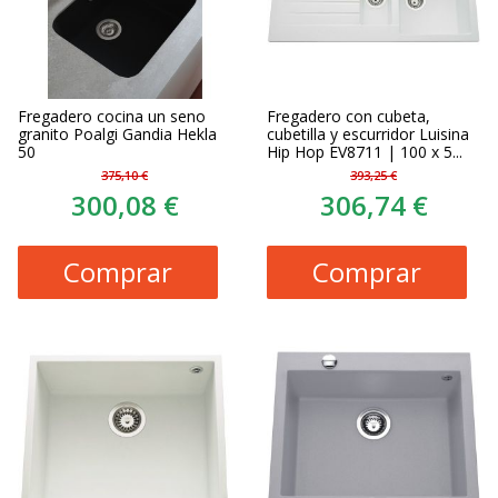
Fregadero cocina un seno
Fregadero con cubeta,
granito Poalgi Gandia Hekla
cubetilla y escurridor Luisina
50
Hip Hop EV8711 | 100 x 5...
375,10 €
393,25 €
300,08 €
306,74 €
Comprar
Comprar