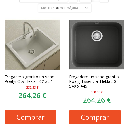
Mostrar
30
por página
Fregadero granito un seno
Fregadero un seno granito
Poalgi City Hekla - 62 x 51
Poalgi Essenzial Hekla 50 -
540 x 445
330,33 €
330,33 €
264,26 €
264,26 €
Comprar
Comprar