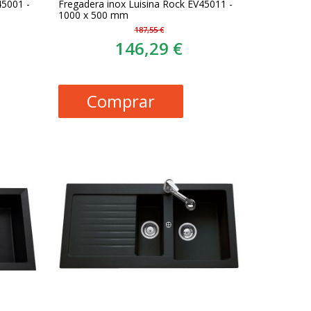
45001 -
Fregadera inox Luisina Rock EV45011 -
1000 x 500 mm
187,55 €
146,29 €
Comprar