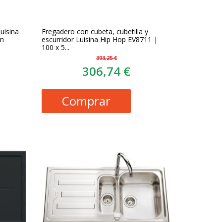
uisina
Fregadero con cubeta, cubetilla y
mm
escurridor Luisina Hip Hop EV8711 |
100 x 5...
393,25 €
306,74 €
Comprar