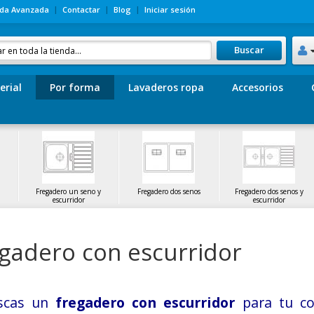
da Avanzada
Contactar
Blog
Iniciar sesión
Buscar
erial
Por forma
Lavaderos ropa
Accesorios
Fregadero un seno y
Fregadero dos senos
Fregadero dos senos y
escurridor
escurridor
gadero con escurridor
scas un
fregadero con escurridor
para tu co