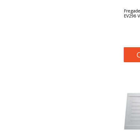
Fregader
EV296 V