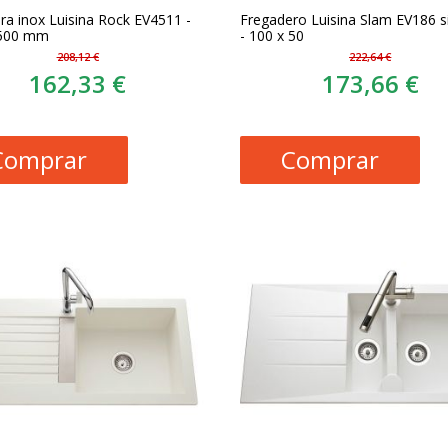
ra inox Luisina Rock EV4511 -
Fregadero Luisina Slam EV186 s
 500 mm
- 100 x 50
208,12 €
222,64 €
162,33 €
173,66 €
Comprar
Comprar