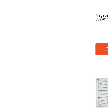
Fregade
EV87011