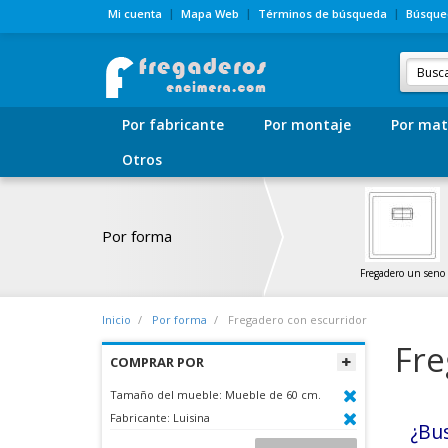
Mi cuenta
Mapa Web
Términos de búsqueda
Búsque
Por fabricante
Por montaje
Por mat
Otros
Por forma
Fregadero un seno
Inicio
Por forma
Fregadero con escurridor
Fre
COMPRAR POR
Tamaño del mueble:
Mueble de 60 cm.
Fabricante:
Luisina
¿Bu