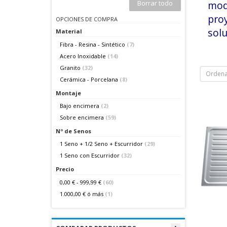
Borrar todo
mod
pro
OPCIONES DE COMPRA
solu
Material
Fibra - Resina - Sintético
(7)
Acero Inoxidable
(14)
Granito
(32)
Ordena
Cerámica - Porcelana
(8)
Montaje
Bajo encimera
(2)
Sobre encimera
(59)
Nº de Senos
1 Seno + 1/2 Seno + Escurridor
(29)
1 Seno con Escurridor
(32)
Precio
0,00 €
-
999,99 €
(60)
1.000,00 €
ó más
(1)