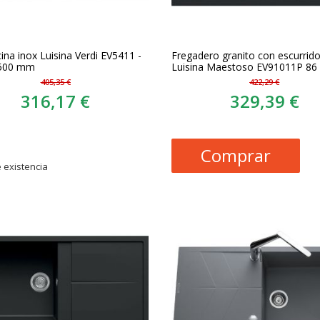
ina inox Luisina Verdi EV5411 -
Fregadero granito con escurrido
 500 mm
Luisina Maestoso EV91011P 86
405,35 €
422,29 €
316,17 €
329,39 €
Comprar
 existencia