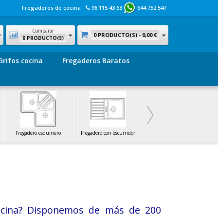
Fregaderos de cocina -
96 115 43 63
644 752 547
Comparar
0 PRODUCTO(S) -
0,00 €
0 PRODUCTO(S)
Grifos cocina
Fregaderos Baratos
Fregadero esquinero
Fregadero con escurridor
Fregadero pequeño
cina? Disponemos de más de 200