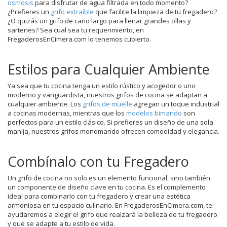
osmosis
para disfrutar de agua filtrada en todo momento?
¿Prefieres un
grifo extraíble
que facilite la limpieza de tu fregadero?
¿O quizás un grifo de caño largo para llenar grandes ollas y
sartenes? Sea cual sea tu requerimiento, en
FregaderosEnCimera.com lo tenemos cubierto.
Estilos para Cualquier Ambiente
Ya sea que tu cocina tenga un estilo rústico y acogedor o uno
moderno y vanguardista, nuestros grifos de cocina se adaptan a
cualquier ambiente. Los
grifos de muelle
agregan un toque industrial
a cocinas modernas, mientras que los
modelos bimando
son
perfectos para un estilo clásico. Si prefieres un diseño de una sola
manija, nuestros grifos monomando ofrecen comodidad y elegancia.
Combínalo con tu Fregadero
Un grifo de cocina no solo es un elemento funcional, sino también
un componente de diseño clave en tu cocina. Es el complemento
ideal para combinarlo con tu fregadero y crear una estética
armoniosa en tu espacio culinario. En FregaderosEnCimera.com, te
ayudaremos a elegir el grifo que realzará la belleza de tu fregadero
y que se adapte a tu estilo de vida.