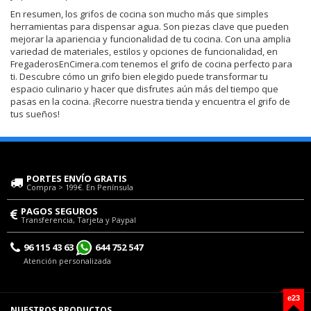
En resumen, los grifos de cocina son mucho más que simples
herramientas para dispensar agua. Son piezas clave que pueden
mejorar la apariencia y funcionalidad de tu cocina. Con una amplia
variedad de materiales, estilos y opciones de funcionalidad, en
FregaderosEnCimera.com tenemos el grifo de cocina perfecto para
ti. Descubre cómo un grifo bien elegido puede transformar tu
espacio culinario y hacer que disfrutes aún más del tiempo que
pasas en la cocina. ¡Recorre nuestra tienda y encuentra el grifo de
tus sueños!
PORTES ENVÍO GRATIS
Compra > 199€. En Península
PAGOS SEGUROS
Transferencia, Tarjeta y Paypal
96 115 43 63
644 752 547
Atención personalizada
e23
NUESTROS PRODUCTOS