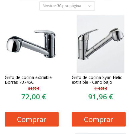
Mostrar
30
por página
Grifo de cocina extraible
Grifo de cocina Syan Helio
Borrás 73745C
extraible - Caño bajo
84,70 €
114,95 €
72,00 €
91,96 €
Comprar
Comprar