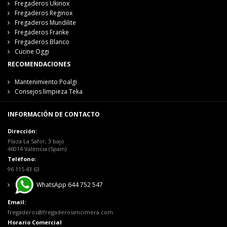
Fregaderos Ukinox
Fregaderos Reginox
Fregaderos Mundilite
Fregaderos Franke
Fregaderos Blanco
Cucine Oggi
RECOMENDACIONES
Mantenimiento Poalgi
Consejos limpieza Teka
INFORMACIÓN DE CONTACTO
Dirección:
Plaza La Safor, 3 bajo
46014 Valencia (Spain)
Teléfono:
96 115 43 63
WhatsApp 644 752 547
Email:
fregaderos@fregaderosencimera.com
Horario Comercial