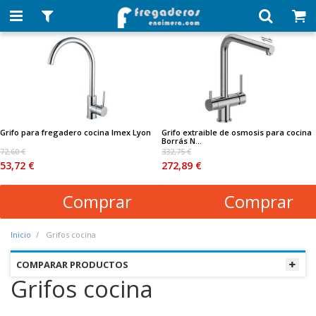
Grifo para fregadero cocina Imex Lyon
Grifo extraible de osmosis para cocina
Borrás N...
72,60 €
332,75 €
53,72 €
272,89 €
Comprar
Comprar
Inicio
Grifos cocina
COMPARAR PRODUCTOS
Grifos cocina