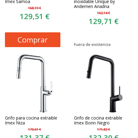
Imex Samoa
inoxidable Unique by
Andemen Ariadna
168,19 €
162,14 €
129,51 €
129,71 €
Comprar
Fuera de existencia
Grifo para cocina extraible
Grifo de cocina extraible
Imex Niza
Imex Bonn Negro
170,61 €
171,82 €
131,37 €
132,30 €