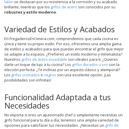
latón
se destacan por su resistencia a la corrosión y su acabado
brillante, mientras que los
grifos de acero
son conocidos por su
robustez y estilo moderno
.
Variedad de Estilos y Acabados
En FregaderosEnCimera.com, comprendemos que cada cocina es
única y tiene su propio estilo. Por eso, ofrecemos una amplia gama
de estilos y acabados para que puedas encontrar el grifo que mejor
se adapte a tu espacio. ¿Prefieres un estilo moderno y minimalista?
Nuestros
grifos de acero inoxidable
son ideales para ti. ¿Quieres
darle un toque de lujo a tu cocina? Los
grifos dorados u oro
son la
elección perfecta. ¿Te inclinas por un aspecto clásico y atemporal?
Los
grifos cromados
o
negros
son una excelente opción. ¡Las
posibilidades son infinitas!
Funcionalidad Adaptada a tus
Necesidades
No importa si eres un apasionado chef o simplemente necesitas un
grifo funcional para tu día a día, tenemos una amplia variedad de
opciones para satisfacer tus necesidades. ¿Necesitas un
grifo de