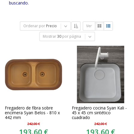
buscando.
Ordenar por
Precio
Ver
Mostrar
30
por página
Fregadero de fibra sobre
Fregadero cocina Syan Kali -
encimera Syan Belos - 810 x
45 x 45 cm sintético
442 mm
cuadrado
242,00 €
242,00 €
193,60 €
193,60 €