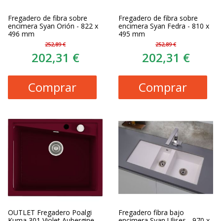
Fregadero de fibra sobre
Fregadero de fibra sobre
encimera Syan Orión - 822 x
encimera Syan Fedra - 810 x
496 mm
495 mm
252,89 €
252,89 €
202,31 €
202,31 €
Comprar
Comprar
OUTLET Fregadero Poalgi
Fregadero fibra bajo
Kuma 301 Violet Aubergine
encimera Syan Ulises - 970 x