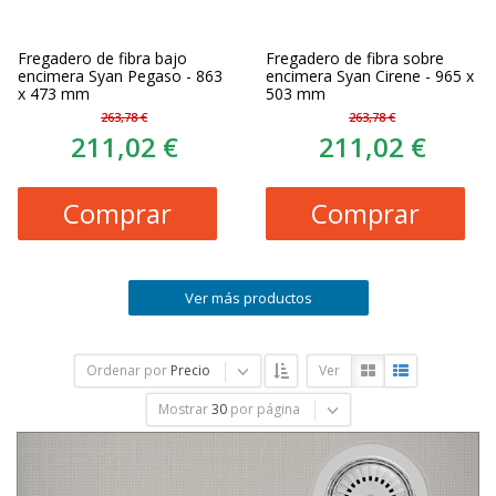
Fregadero de fibra bajo
Fregadero de fibra sobre
encimera Syan Pegaso - 863
encimera Syan Cirene - 965 x
x 473 mm
503 mm
263,78 €
263,78 €
211,02 €
211,02 €
Comprar
Comprar
Ver más productos
Ordenar por
Precio
Ver
Mostrar
30
por página