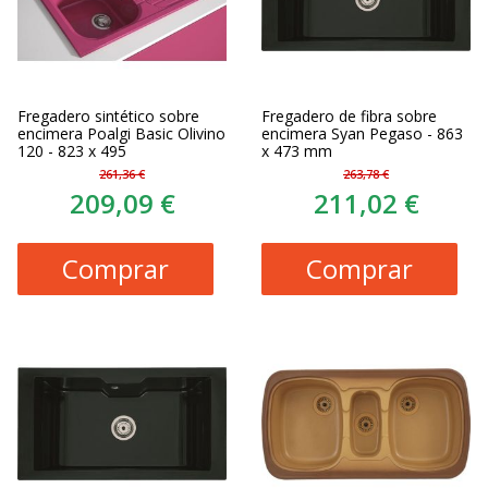
Fregadero sintético sobre
Fregadero de fibra sobre
encimera Poalgi Basic Olivino
encimera Syan Pegaso - 863
120 - 823 x 495
x 473 mm
261,36 €
263,78 €
209,09 €
211,02 €
Comprar
Comprar