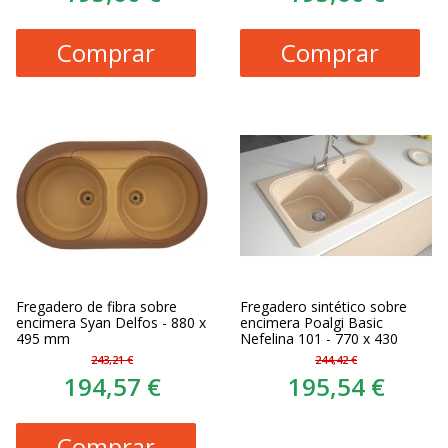
Comprar
Comprar
Fregadero de fibra sobre
Fregadero sintético sobre
encimera Syan Delfos - 880 x
encimera Poalgi Basic
495 mm
Nefelina 101 - 770 x 430
243,21 €
244,42 €
194,57 €
195,54 €
Comprar