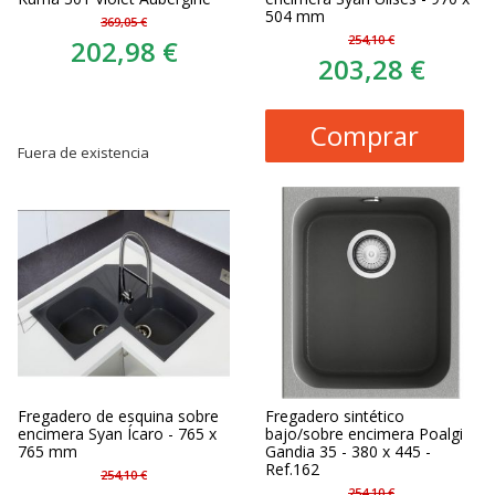
504 mm
369,05 €
254,10 €
202,98 €
203,28 €
Comprar
Fuera de existencia
Fregadero de esquina sobre
Fregadero sintético
encimera Syan Ícaro - 765 x
bajo/sobre encimera Poalgi
765 mm
Gandia 35 - 380 x 445 -
Ref.162
254,10 €
254,10 €