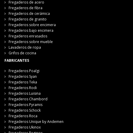
Fregaderos de acero
Fregaderos de fibra
Fregaderos de cerámica
Fregaderos de granito
Fregaderos sobre encimera
Fregaderos bajo encimera
Fregaderos enrasados
Fregaderos sobre mueble
Lavaderos de ropa
Grifos de cocina
FABRICANTES
Fregaderos Poalgi
Fregaderos Syan
Fregaderos Teka
Fregaderos Rodi
Fregaderos Luisina
Fregaderos Chambord
Fregaderos Pyramis
Fregaderos Schock
Fregaderos Roca
Fregaderos Unique by Andemen
Fregaderos Ukinox
Fregaderos Reginox