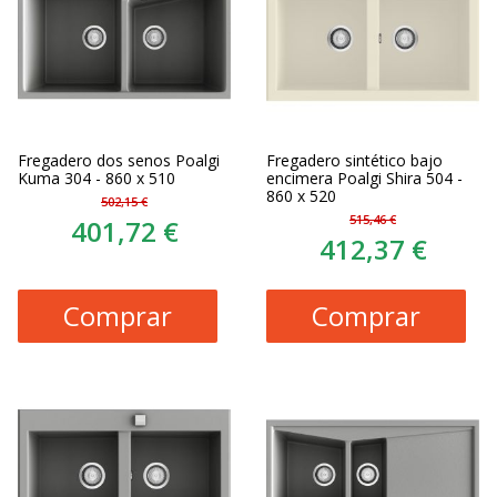
Fregadero dos senos Poalgi
Fregadero sintético bajo
Kuma 304 - 860 x 510
encimera Poalgi Shira 504 -
860 x 520
502,15 €
515,46 €
401,72 €
412,37 €
Comprar
Comprar