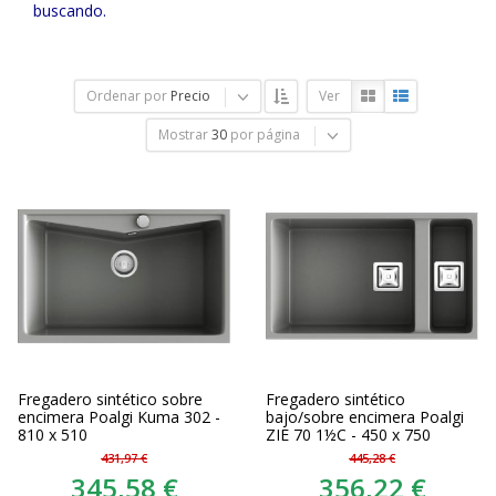
buscando.
Ordenar por
Precio
Ver
Mostrar
30
por página
Fregadero sintético sobre
Fregadero sintético
encimera Poalgi Kuma 302 -
bajo/sobre encimera Poalgi
810 x 510
ZIE 70 1½C - 450 x 750
431,97 €
445,28 €
345,58 €
356,22 €