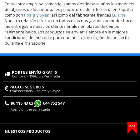
En nuestra empresa comercializamos desde hace años los modelos
de algunos de los principales productores de referencia en España
como son
Poalgi
y
Syan
, así como del fabricante francés
Luisina
.
Nuestra relación directa con todos ellos nos garantizan poder hacer
las entregas a nuestros clientes finales en plazos de tiempo
realmente bajos. Los productos se envían siempre en la mejores
condiciones de embalaje para que no sufran ningún desperfecto
durante el transporte.
PORTES ENVÍO GRATIS
Compra > 199€. En Península
PAGOS SEGUROS
Transferencia, Tarjeta y Paypal
96 115 43 63
644 752 547
Atención personalizada
e23
NUESTROS PRODUCTOS