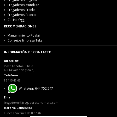
Fregaderos Mundilite
Fregaderos Franke
Fregaderos Blanco
Cucine Oggi
RECOMENDACIONES
Mantenimiento Poalgi
Consejos limpieza Teka
INFORMACIÓN DE CONTACTO
Dirección:
Plaza La Safor, 3 bajo
46014 Valencia (Spain)
Teléfono:
96 115 43 63
WhatsApp 644 752 547
Email:
fregaderos@fregaderosencimera.com
Horario Comercial
Lunes a Viernes de 8 a 14h.